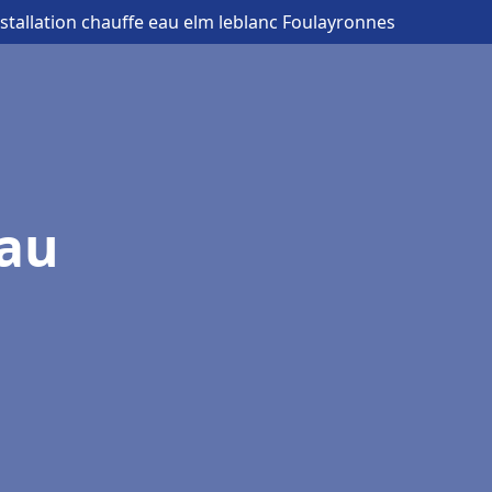
nstallation chauffe eau elm leblanc Foulayronnes
eau