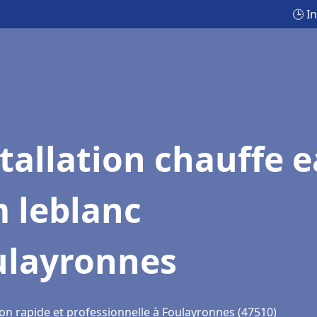
🕒 I
tallation chauffe 
 leblanc
ulayronnes
ion rapide et professionnelle à Foulayronnes (47510)