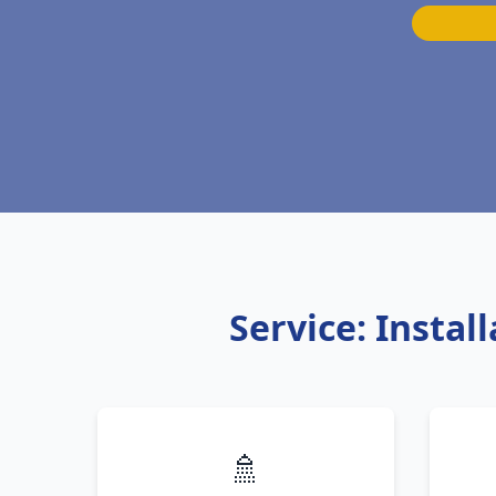
Service: Instal
🚿