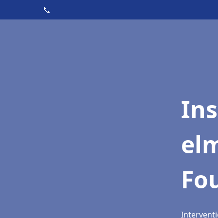
📞
Ins
elm
Fo
Intervent