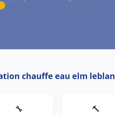
lation chauffe eau elm lebl
🔧
🔨