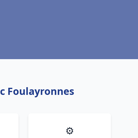
anc Foulayronnes
⚙️