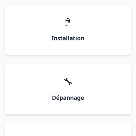
🚿
Installation
🔧
Dépannage