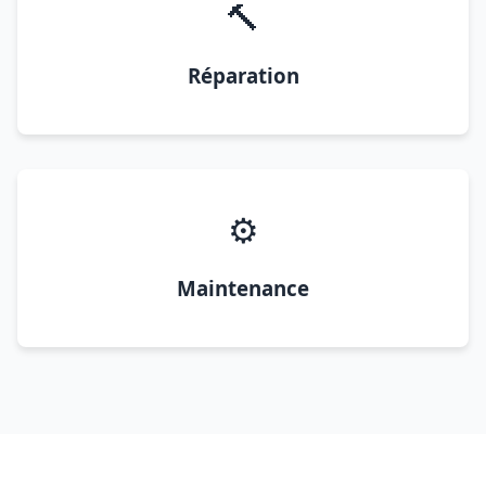
🔨
Réparation
⚙️
Maintenance