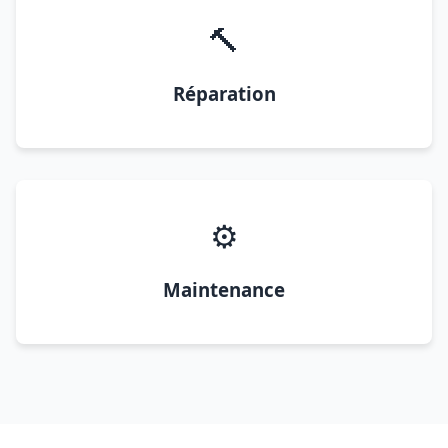
🔨
Réparation
⚙️
Maintenance