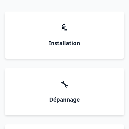
🚿
Installation
🔧
Dépannage