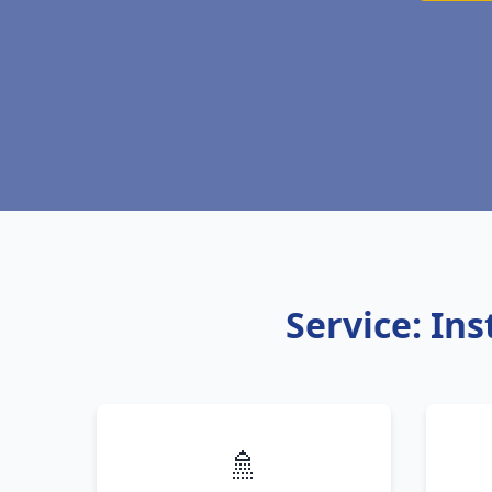
Service: Ins
🚿