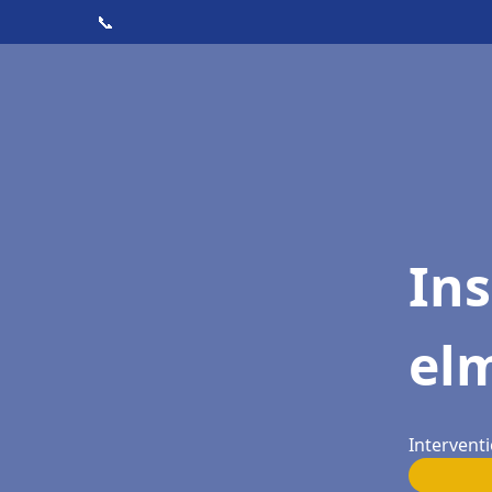
📞
Ins
elm
Interventi