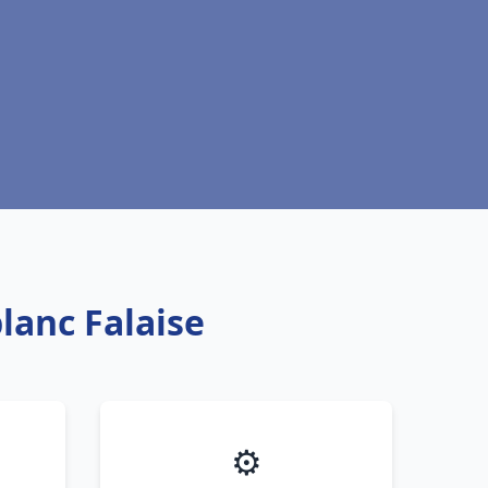
blanc Falaise
⚙️