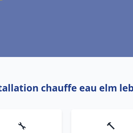
tallation chauffe eau elm le
🔧
🔨