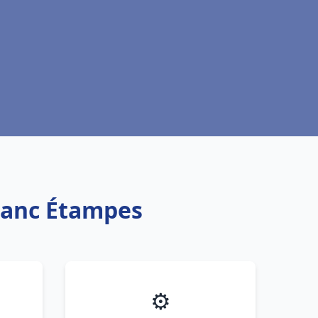
blanc Étampes
⚙️