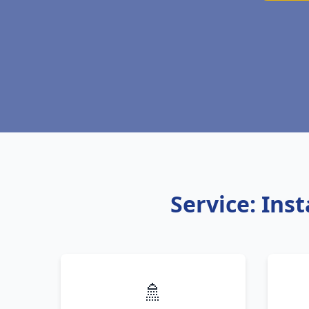
Service: Ins
🚿