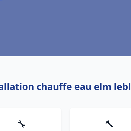
tallation chauffe eau elm le
🔧
🔨