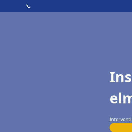
📞
Ins
el
Intervent