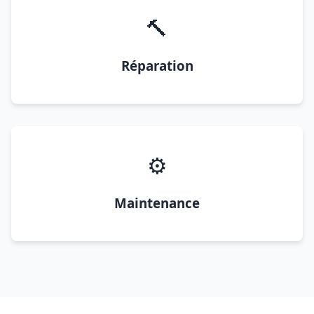
🔨
Réparation
⚙️
Maintenance