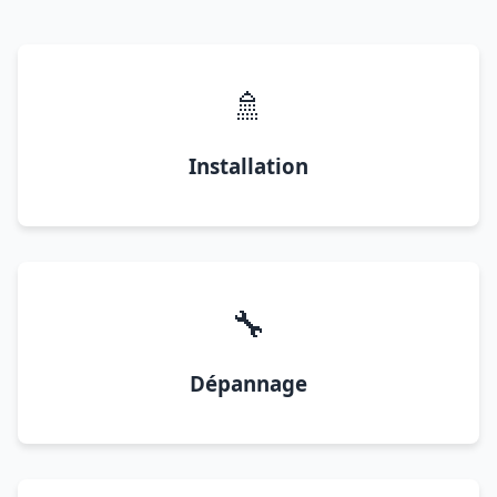
🚿
Installation
🔧
Dépannage