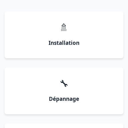
🚿
Installation
🔧
Dépannage