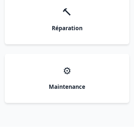
🔨
Réparation
⚙️
Maintenance