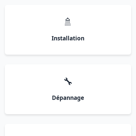
🚿
Installation
🔧
Dépannage