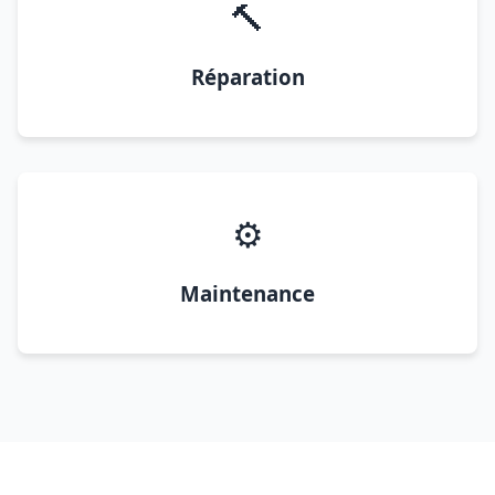
🔨
Réparation
⚙️
Maintenance