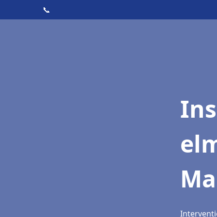
📞
Ins
el
Ma
Intervent