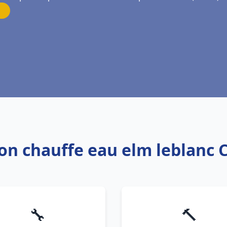
tion chauffe eau elm leblan
🔧
🔨