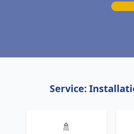
Service: Installa
🚿