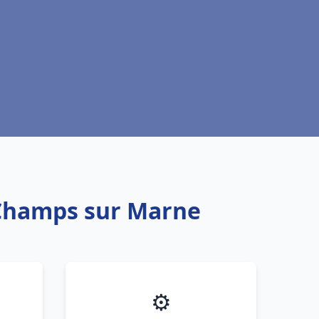
c Champs sur Marne
⚙️