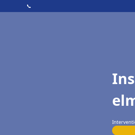
📞
Ins
el
Intervent