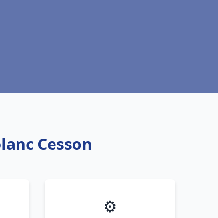
blanc Cesson
⚙️