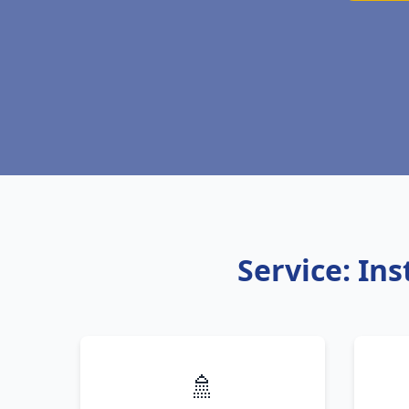
Service: In
🚿