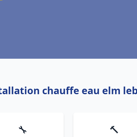
stallation chauffe eau elm le
🔧
🔨