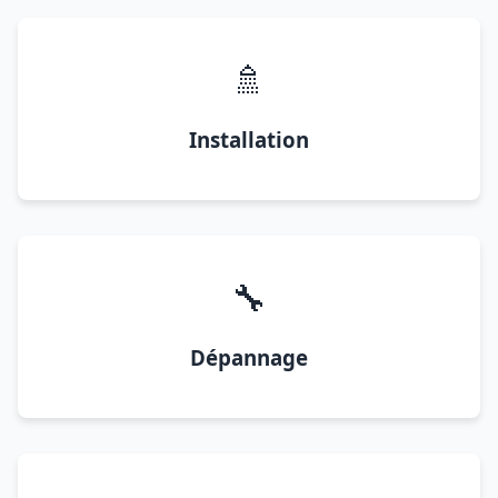
🚿
Installation
🔧
Dépannage