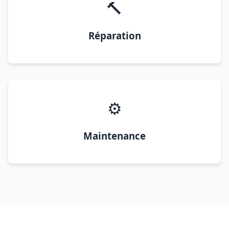
🔨
Réparation
⚙️
Maintenance