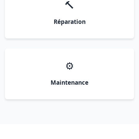
🔨
Réparation
⚙️
Maintenance