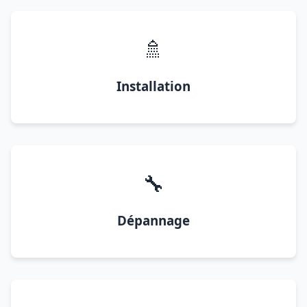
🚿
Installation
🔧
Dépannage