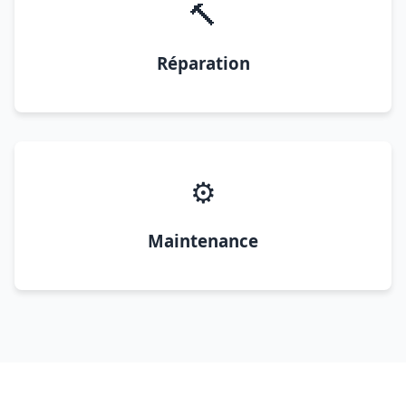
🔨
Réparation
⚙️
Maintenance