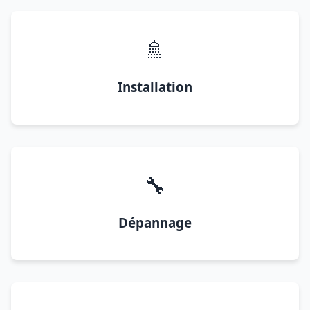
🚿
Installation
🔧
Dépannage