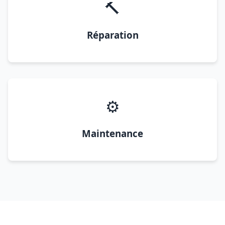
🔨
Réparation
⚙️
Maintenance