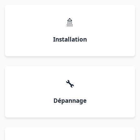
🚿
Installation
🔧
Dépannage