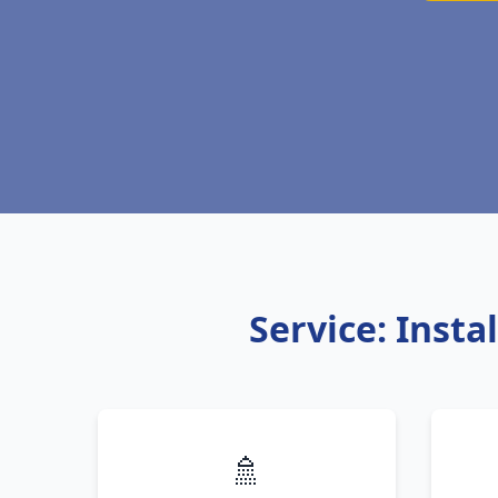
Service: Inst
🚿