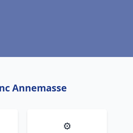
lanc Annemasse
⚙️