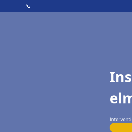
📞
Ins
el
Intervent