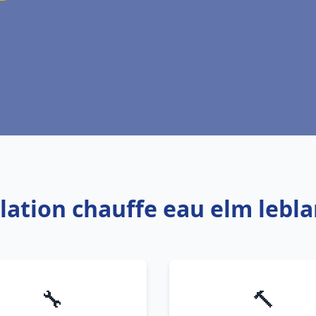
allation chauffe eau elm leb
🔧
🔨