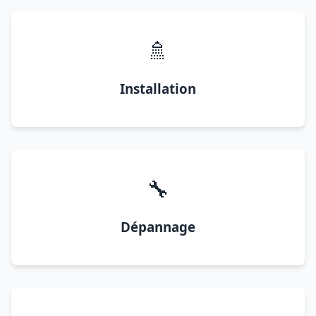
🚿
Installation
🔧
Dépannage