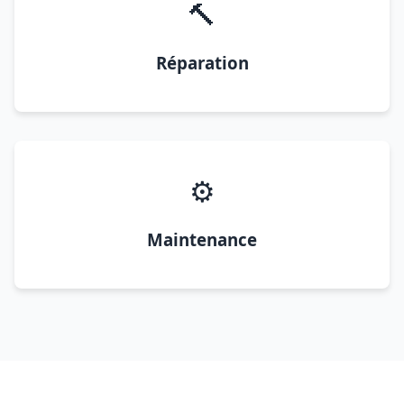
🔨
Réparation
⚙️
Maintenance