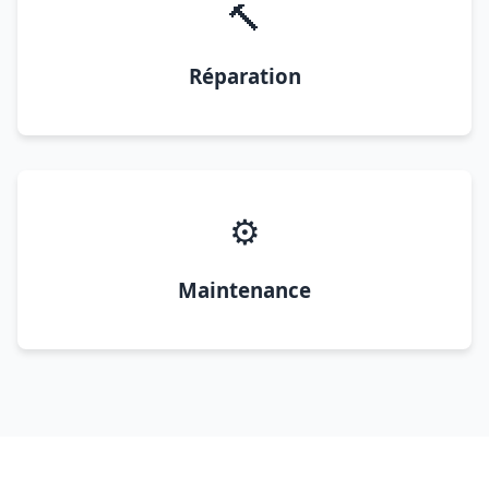
🔨
Réparation
⚙️
Maintenance