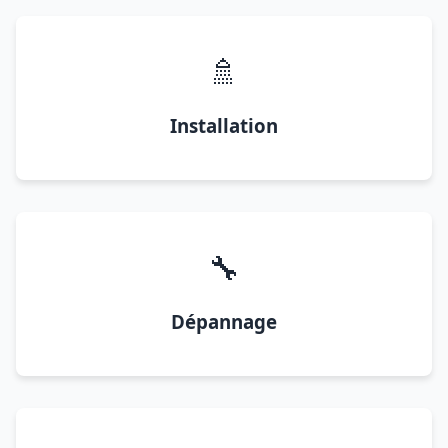
🚿
Installation
🔧
Dépannage